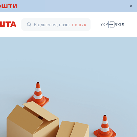
УКР
ВХІД
ПОШУК