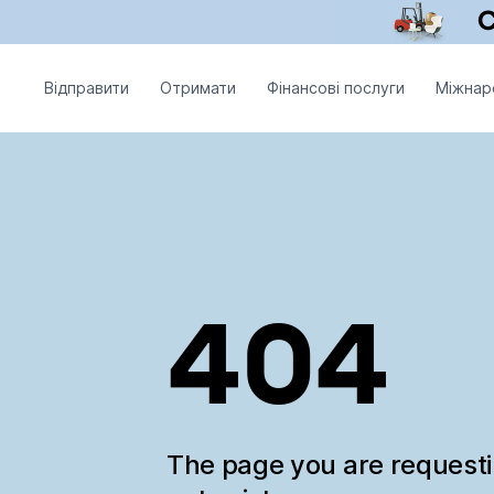
Відправити
Отримати
Фінансові послуги
Міжнар
404
The page you are request