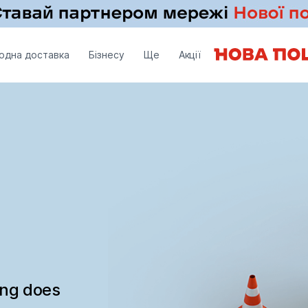
одна доставка
Бізнесу
Ще
Акції
ing does