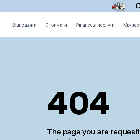
Відправити
Отримати
Фінансові послуги
Міжнар
404
The page you are request