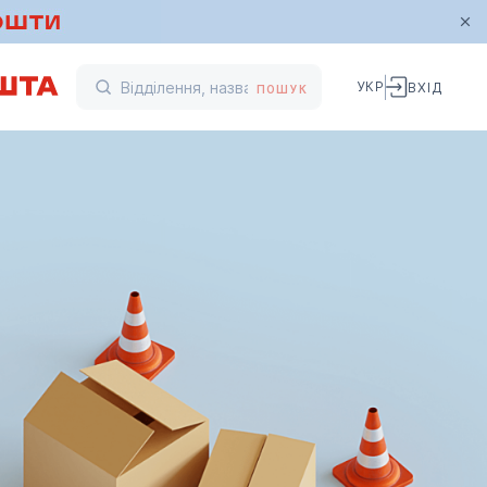
УКР
ВХІД
ПОШУК