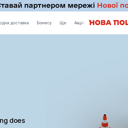
одна доставка
Бізнесу
Ще
Акції
ing does