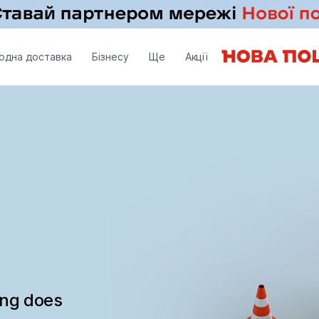
одна доставка
Бізнесу
Ще
Акції
ing does