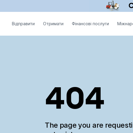
Відправити
Отримати
Фінансові послуги
Міжнар
404
The page you are request