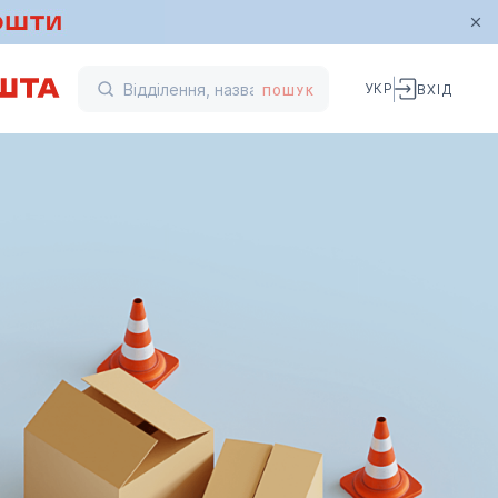
УКР
ВХІД
ПОШУК