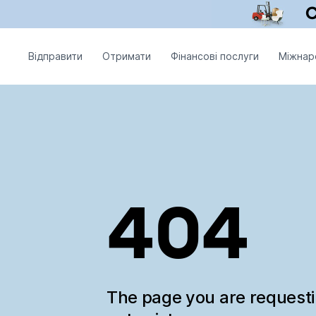
Відправити
Отримати
Фінансові послуги
Міжнар
404
The page you are request