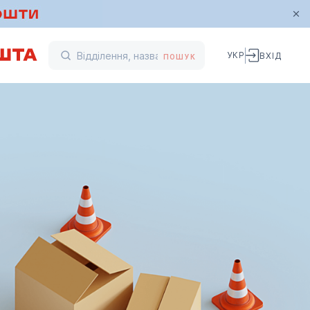
УКР
ВХІД
ПОШУК