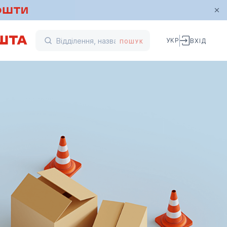
УКР
ВХІД
ПОШУК