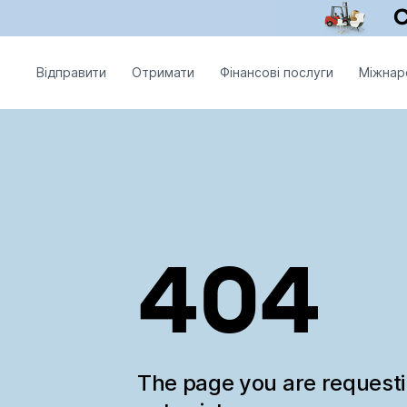
Відправити
Отримати
Фінансові послуги
Міжнар
404
The page you are request