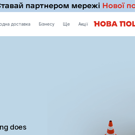
одна доставка
Бізнесу
Ще
Акції
ing does