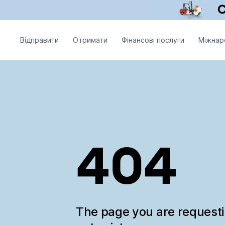
Відправити
Отримати
Фінансові послуги
Міжнар
404
The page you are request