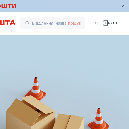
УКР
ВХІД
ПОШУК