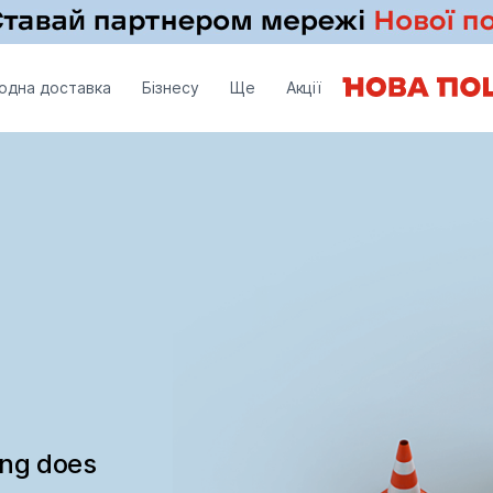
одна доставка
Бізнесу
Ще
Акції
ing does