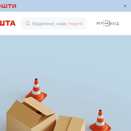
УКР
ВХІД
ПОШУК