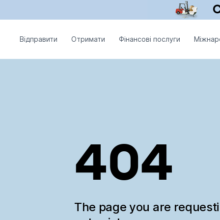
Відправити
Отримати
Фінансові послуги
Міжнар
404
The page you are request