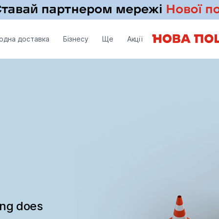
одна доставка
Бізнесу
Ще
Акції
ing does