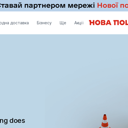
одна доставка
Бізнесу
Ще
Акції
ing does