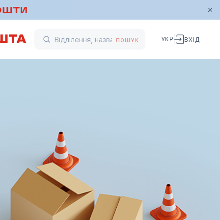
УКР
ВХІД
ПОШУК