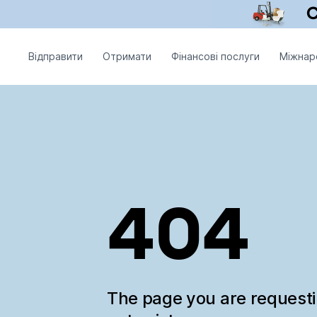
Відправити
Отримати
Фінансові послуги
Міжнар
404
The page you are request