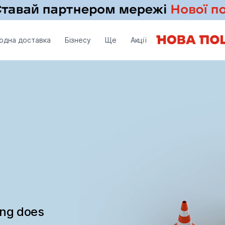
одна доставка
Бізнесу
Ще
Акції
ing does