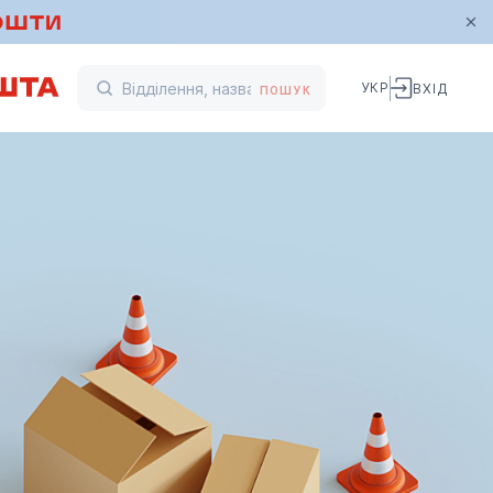
УКР
ВХІД
ПОШУК