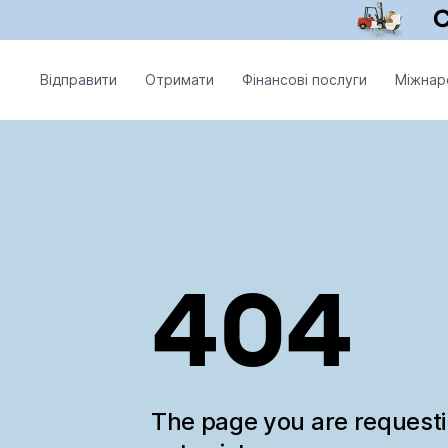
Відправити
Отримати
Фінансові послуги
Міжнар
404
The page you are request