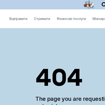
Відправити
Отримати
Фінансові послуги
Міжнар
404
The page you are request