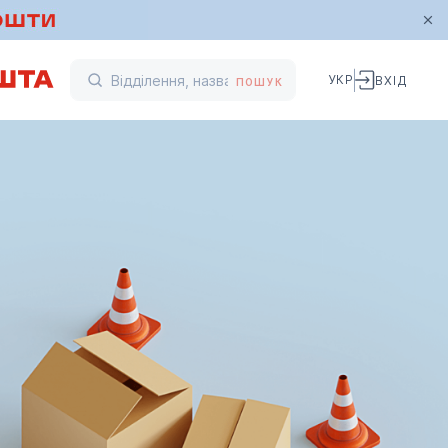
УКР
ВХІД
ПОШУК