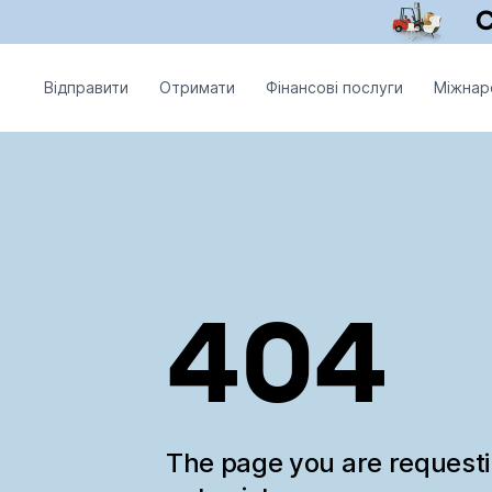
Відправити
Отримати
Фінансові послуги
Міжнар
404
The page you are request