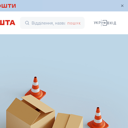
УКР
ВХІД
ПОШУК