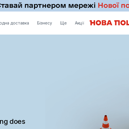
одна доставка
Бізнесу
Ще
Акції
ing does