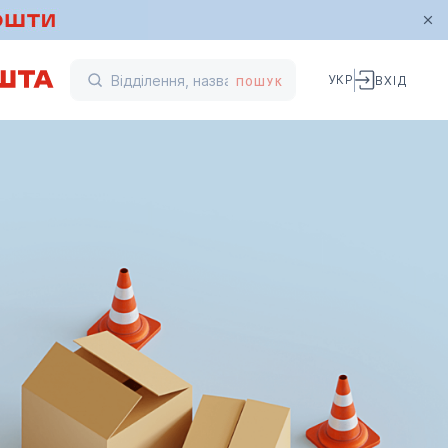
УКР
ВХІД
ПОШУК