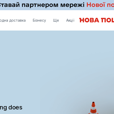
одна доставка
Бізнесу
Ще
Акції
ing does