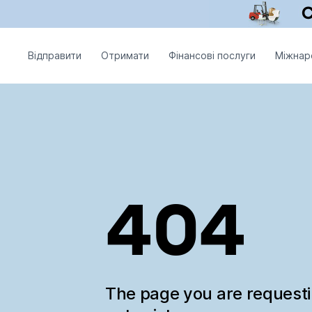
Відправити
Отримати
Фінансові послуги
Міжнар
404
The page you are request