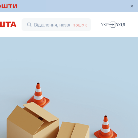
УКР
ВХІД
ПОШУК