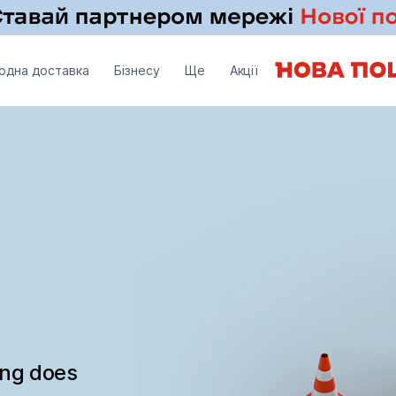
одна доставка
Бізнесу
Ще
Акції
ing does