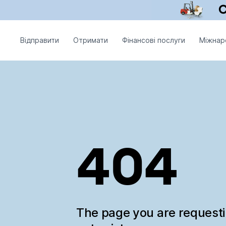
Відправити
Отримати
Фінансові послуги
Міжнар
404
The page you are request