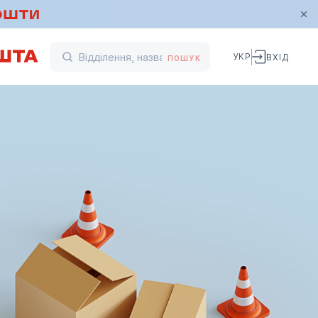
УКР
ВХІД
ПОШУК