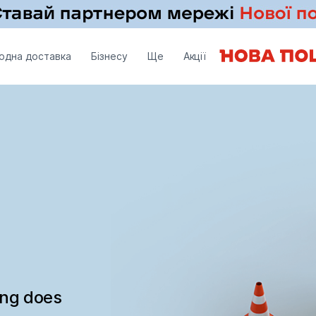
одна доставка
Бізнесу
Ще
Акції
ing does