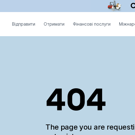
Відправити
Отримати
Фінансові послуги
Міжнар
404
The page you are request