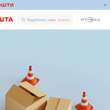
УКР
ВХІД
ПОШУК