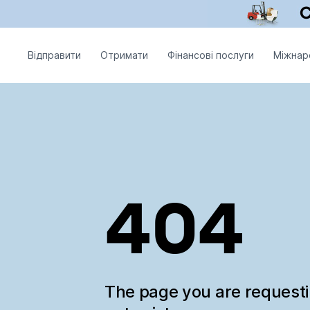
Відправити
Отримати
Фінансові послуги
Міжнар
404
The page you are request