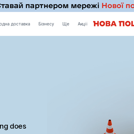
одна доставка
Бізнесу
Ще
Акції
ing does