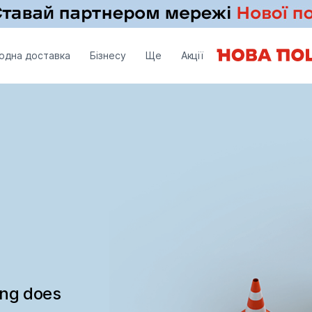
одна доставка
Бізнесу
Ще
Акції
ing does