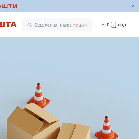
УКР
ВХІД
ПОШУК