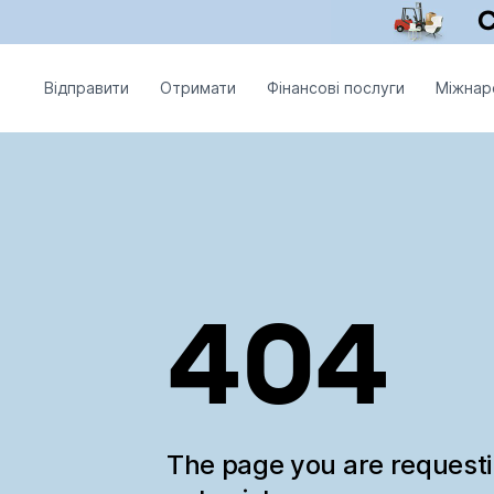
Відправити
Отримати
Фінансові послуги
Міжнар
404
The page you are request