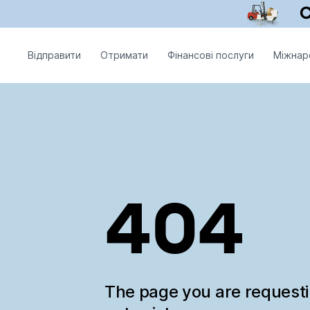
Відправити
Отримати
Фінансові послуги
Міжнар
404
The page you are request