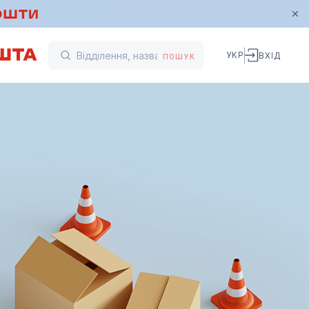
УКР
ВХІД
ПОШУК