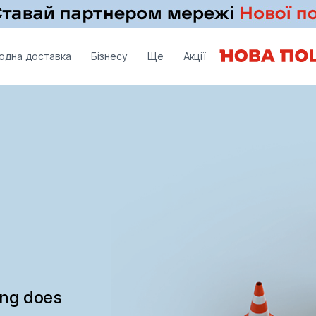
одна доставка
Бізнесу
Ще
Акції
ing does