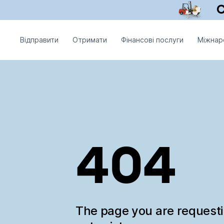
Відправити
Отримати
Фінансові послуги
Міжнар
404
The page you are request