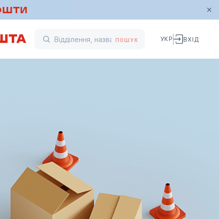
УКР
ВХІД
ПОШУК