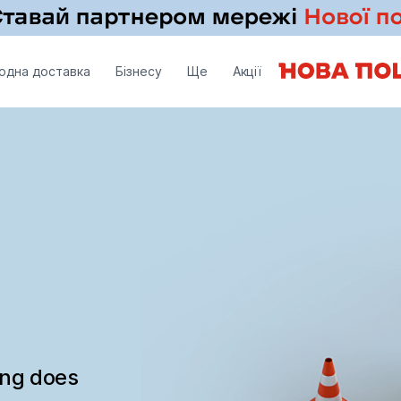
одна доставка
Бізнесу
Ще
Акції
ing does