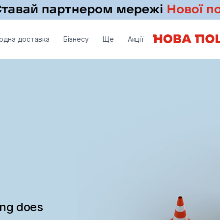
одна доставка
Бізнесу
Ще
Акції
ing does