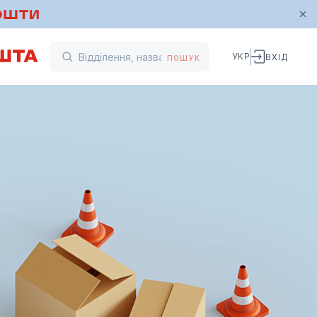
УКР
ВХІД
ПОШУК