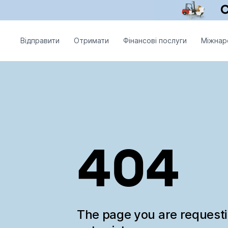
Відправити
Отримати
Фінансові послуги
Міжнар
404
The page you are request