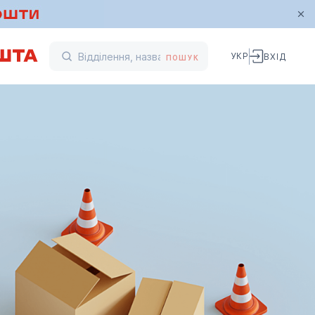
УКР
ВХІД
ПОШУК