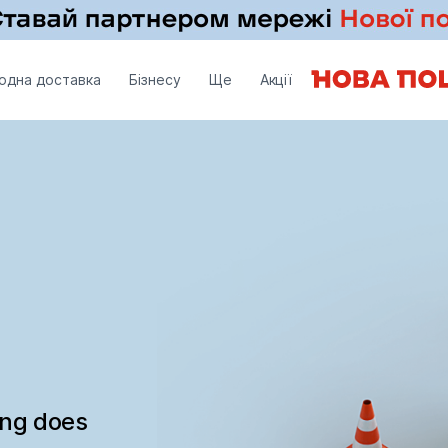
одна доставка
Бізнесу
Ще
Акції
ing does