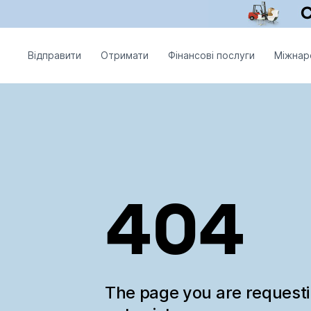
Відправити
Отримати
Фінансові послуги
Міжнар
404
The page you are request