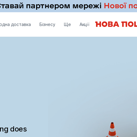
одна доставка
Бізнесу
Ще
Акції
ing does