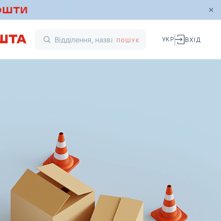
УКР
ВХІД
ПОШУК