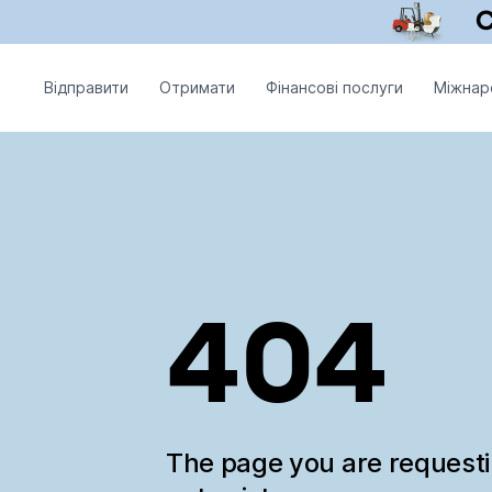
Відправити
Отримати
Фінансові послуги
Міжнар
404
The page you are request