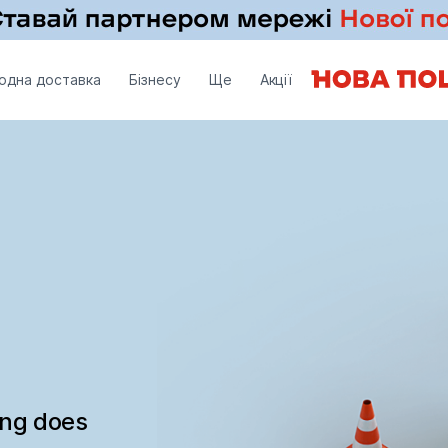
одна доставка
Бізнесу
Ще
Акції
ing does