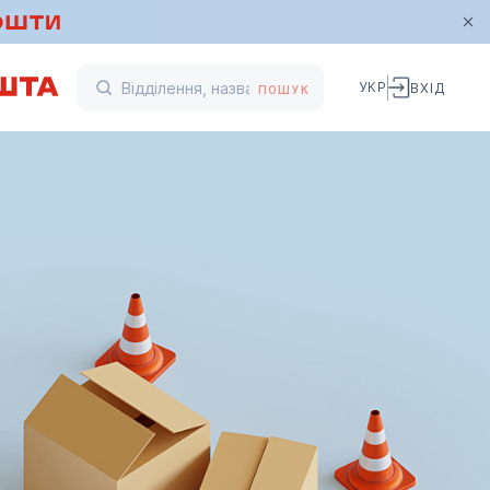
УКР
ВХІД
ПОШУК