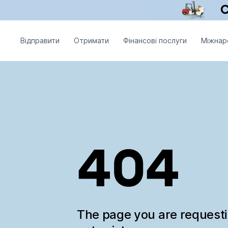
Відправити
Отримати
Фінансові послуги
Міжнар
404
The page you are request