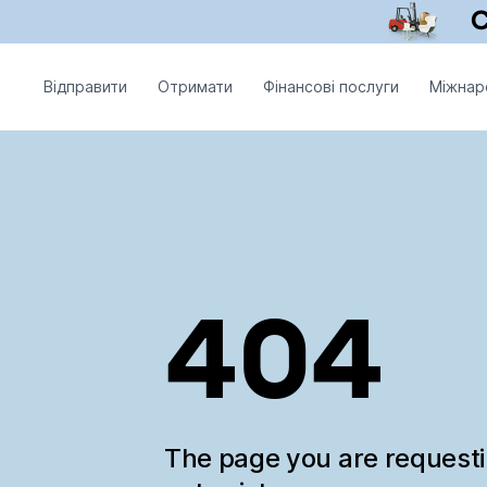
Відправити
Отримати
Фінансові послуги
Міжнар
404
The page you are request