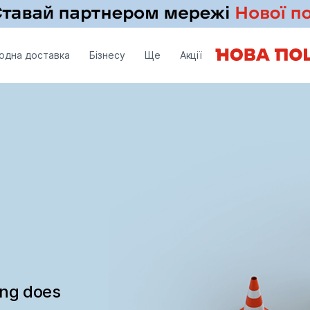
одна доставка
Бізнесу
Ще
Акції
ing does