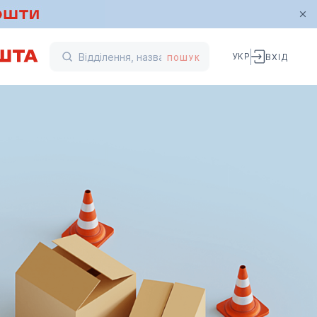
УКР
ВХІД
ПОШУК