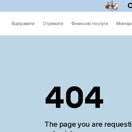
Відправити
Отримати
Фінансові послуги
Міжнар
404
The page you are request