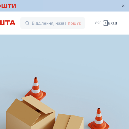
УКР
ВХІД
ПОШУК