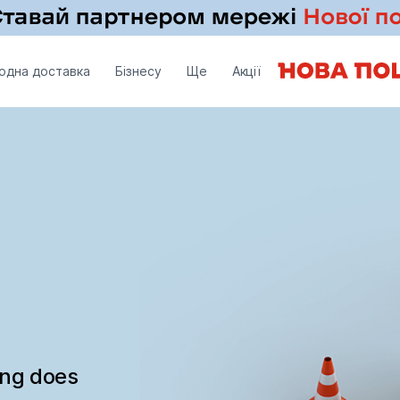
одна доставка
Бізнесу
Ще
Акції
ing does