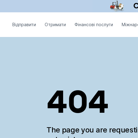
Відправити
Отримати
Фінансові послуги
Міжнар
404
The page you are request