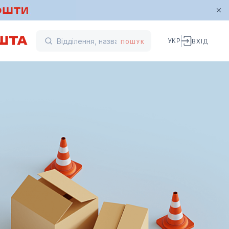
УКР
ВХІД
ПОШУК