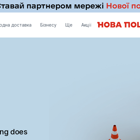
одна доставка
Бізнесу
Ще
Акції
ing does