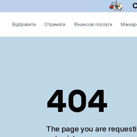
Відправити
Отримати
Фінансові послуги
Міжнар
404
The page you are request