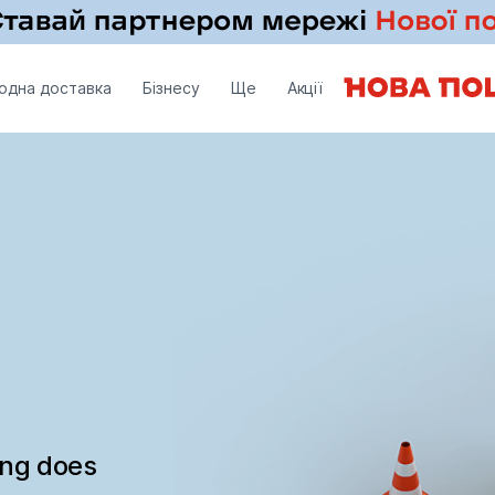
одна доставка
Бізнесу
Ще
Акції
ing does