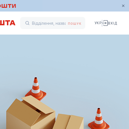
УКР
ВХІД
ПОШУК