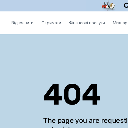
Відправити
Отримати
Фінансові послуги
Міжнар
404
The page you are request