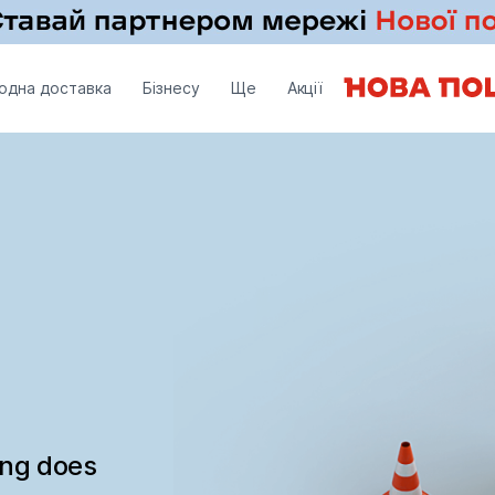
одна доставка
Бізнесу
Ще
Акції
ing does