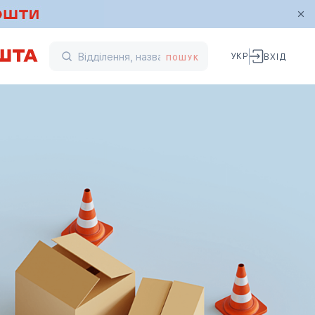
УКР
ВХІД
ПОШУК