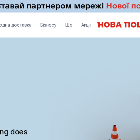
одна доставка
Бізнесу
Ще
Акції
ing does