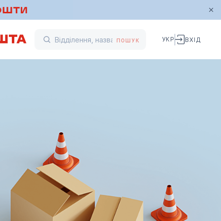
УКР
ВХІД
ПОШУК