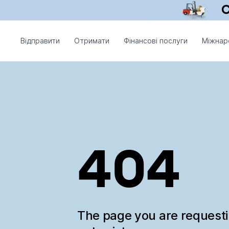
Відправити
Отримати
Фінансові послуги
Міжнар
404
The page you are request