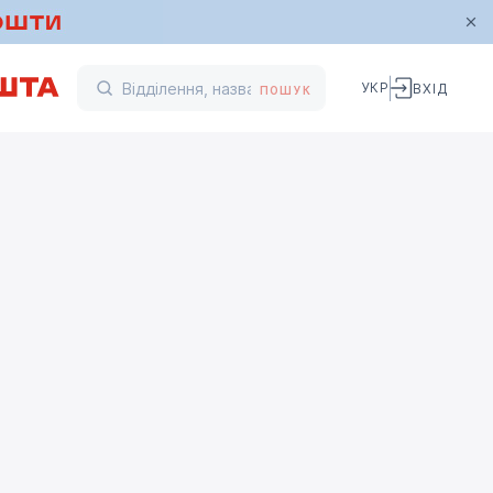
УКР
ВХІД
ПОШУК