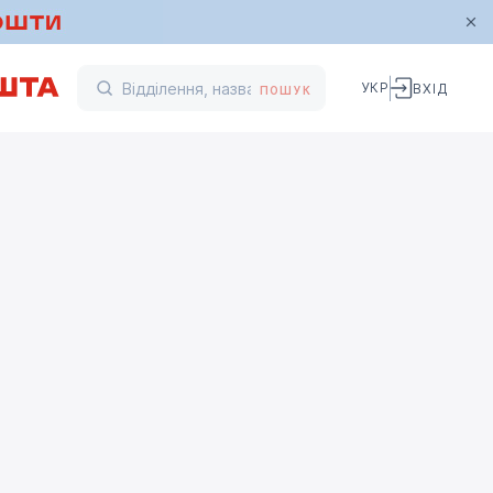
УКР
ВХІД
ПОШУК