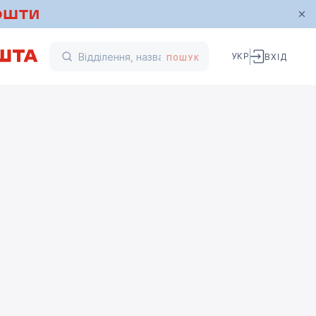
УКР
ВХІД
ПОШУК