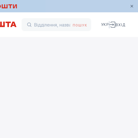
УКР
ВХІД
ПОШУК