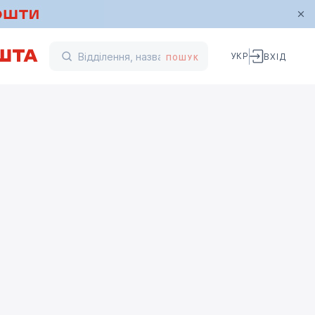
УКР
ВХІД
ПОШУК