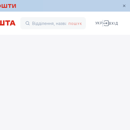
УКР
ВХІД
ПОШУК