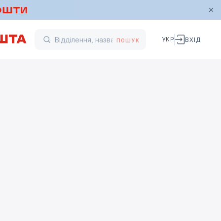
УКР
ВХІД
ПОШУК