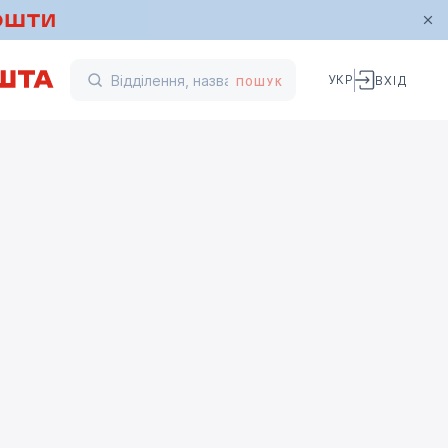
УКР
ВХІД
ПОШУК