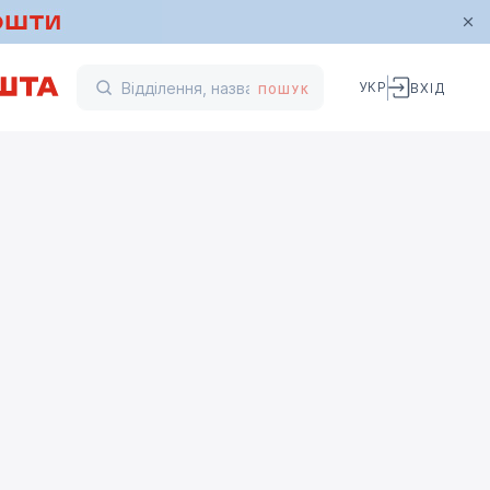
УКР
ВХІД
ПОШУК