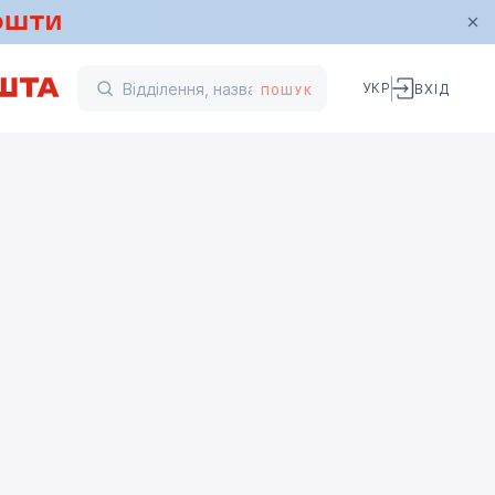
УКР
ВХІД
ПОШУК