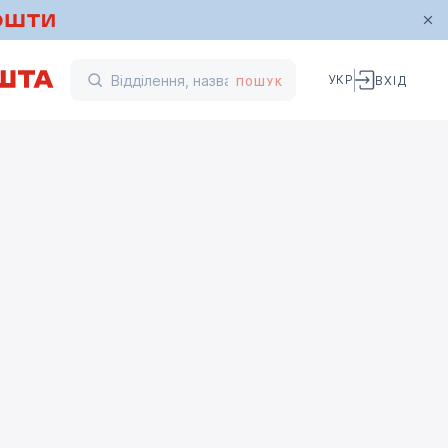
УКР
ВХІД
ПОШУК