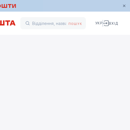
УКР
ВХІД
ПОШУК