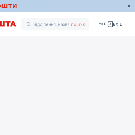
УКР
ВХІД
ПОШУК