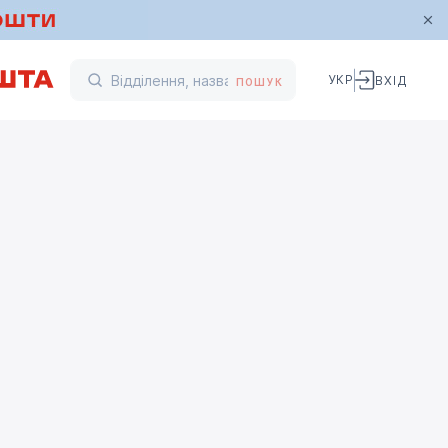
УКР
ВХІД
ПОШУК