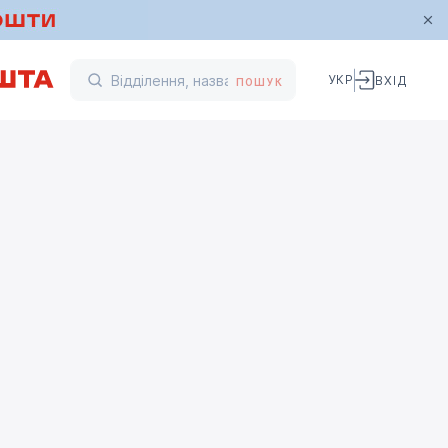
УКР
ВХІД
ПОШУК