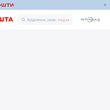
УКР
ВХІД
ПОШУК