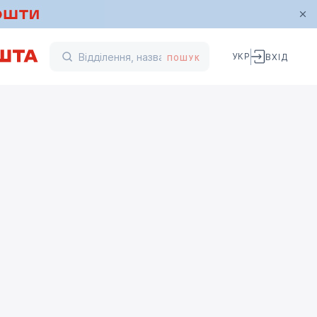
УКР
ВХІД
ПОШУК