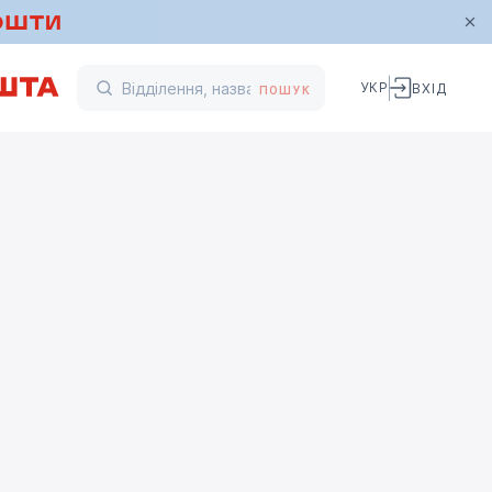
УКР
ВХІД
ПОШУК