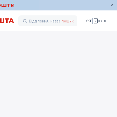
УКР
ВХІД
ПОШУК