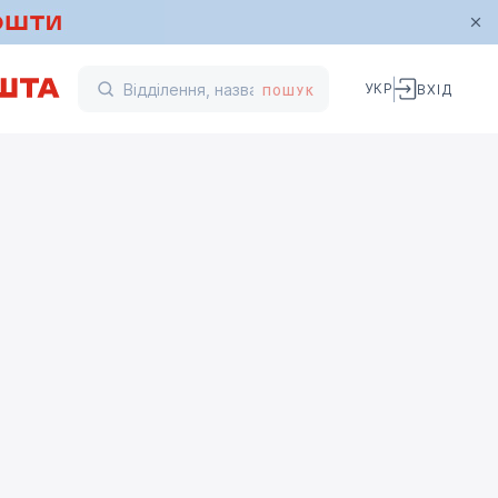
УКР
ВХІД
ПОШУК