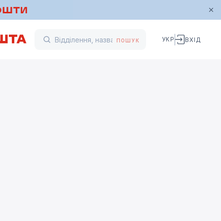
УКР
ВХІД
ПОШУК