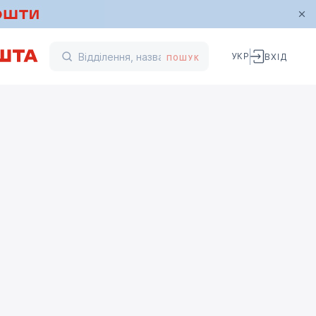
УКР
ВХІД
ПОШУК